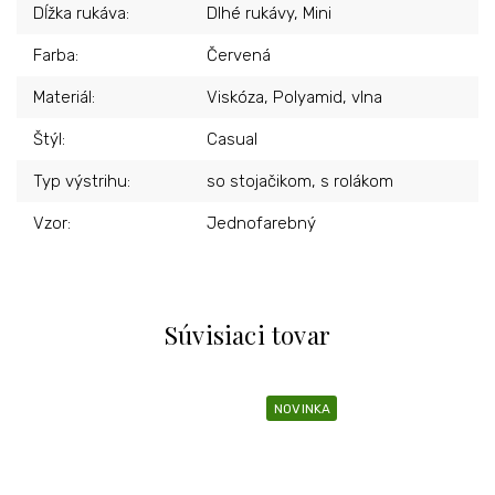
Dĺžka rukáva
:
Dlhé rukávy, Mini
Farba
:
Červená
Materiál
:
Viskóza, Polyamid, vlna
Štýl
:
Casual
Typ výstrihu
:
so stojačikom, s rolákom
Vzor
:
Jednofarebný
Súvisiaci tovar
NOVINKA