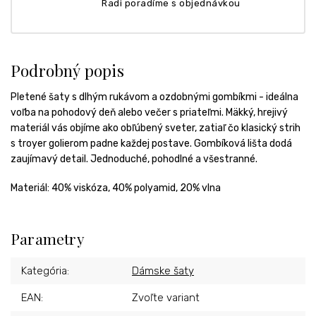
Radi poradíme s objednávkou
Podrobný popis
Pletené šaty s dlhým rukávom a ozdobnými gombíkmi - ideálna
voľba na pohodový deň alebo večer s priateľmi. Mäkký, hrejivý
materiál vás objíme ako obľúbený sveter, zatiaľ čo klasický strih
s troyer golierom padne každej postave. Gombíková lišta dodá
zaujímavý detail. Jednoduché, pohodlné a všestranné.
Materiál: 40% viskóza, 40% polyamid, 20% vlna
Parametry
Kategória
:
Dámske šaty
EAN
:
Zvoľte variant