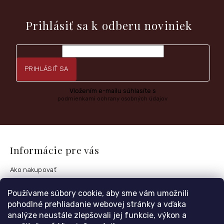
Vložte svoj e-mail a my Vám budeme zasielať informácie o
nových produktoch na našom e-shope.
Prihlásiť sa k odberu noviniek
PRIHLÁSIŤ SA
Vložením e-mailu súhlasíte s
podmienkami ochrany osobných údajov
Informácie pre vás
Ako nakupovať
Obchodné podmienky
Používame súbory cookie, aby sme vám umožnili
Podmienky ochrany osobných údajov
pohodlné prehliadanie webovej stránky a vďaka
Postup vrátenia tovaru
analýze neustále zlepšovali jej funkcie, výkon a