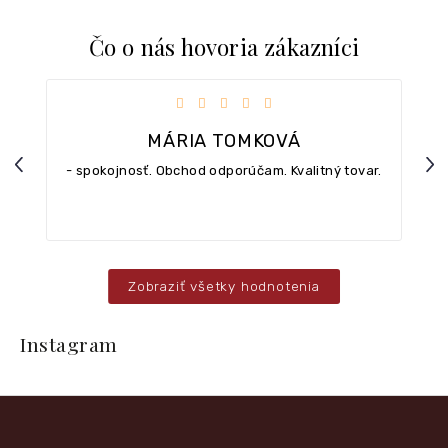
Čo o nás hovoria zákazníci
iezdičiek.
Hodnotenie obchodu je 5 z 5 hviezdičiek.
MÁRIA TOMKOVÁ
Previous
Nex
- spokojnosť. Obchod odporúčam. Kvalitný tovar.
Zobraziť všetky hodnotenia
Z
á
Instagram
p
ä
t
i
e