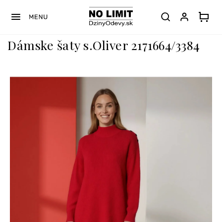
Prejsť
na
obsah
Dámske šaty s.Oliver 2171664/3384