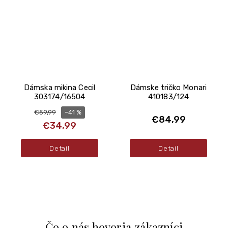
Dámska mikina Cecil
Dámske tričko Monari
303174/16504
410183/124
–41 %
€59,99
€84,99
€34,99
Detail
Detail
Čo o nás hovoria zákazníci