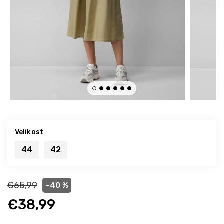
Velikost
44
42
€65,99
–40 %
€38,99