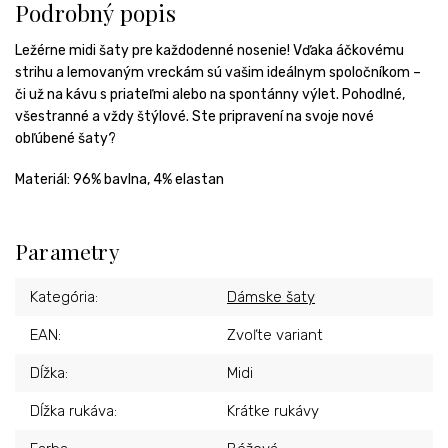
Podrobný popis
Ležérne midi šaty pre každodenné nosenie! Vďaka áčkovému
strihu a lemovaným vreckám sú vašim ideálnym spoločníkom –
či už na kávu s priateľmi alebo na spontánny výlet. Pohodlné,
všestranné a vždy štýlové. Ste pripravení na svoje nové
obľúbené šaty?
Materiál:
96% bavlna, 4% elastan
Parametry
Kategória
:
Dámske šaty
EAN
:
Zvoľte variant
Dĺžka
:
Midi
Dĺžka rukáva
:
Krátke rukávy