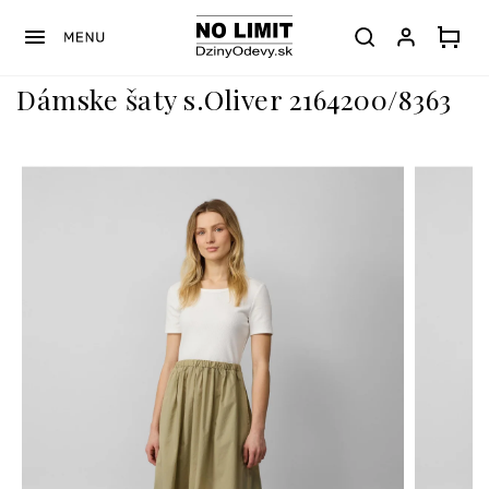
Prejsť
na
obsah
Dámske šaty s.Oliver 2164200/8363