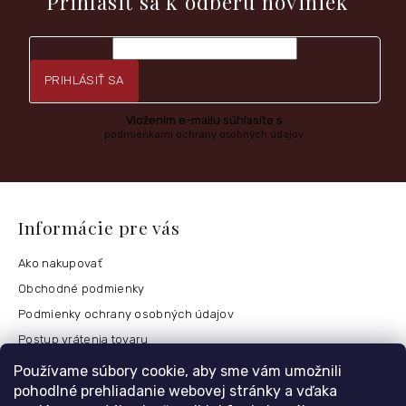
Prihlásiť sa k odberu noviniek
PRIHLÁSIŤ SA
Vložením e-mailu súhlasíte s
podmienkami ochrany osobných údajov
Informácie pre vás
Ako nakupovať
Obchodné podmienky
Podmienky ochrany osobných údajov
Postup vrátenia tovaru
Česko
Používame súbory cookie, aby sme vám umožnili
pohodlné prehliadanie webovej stránky a vďaka