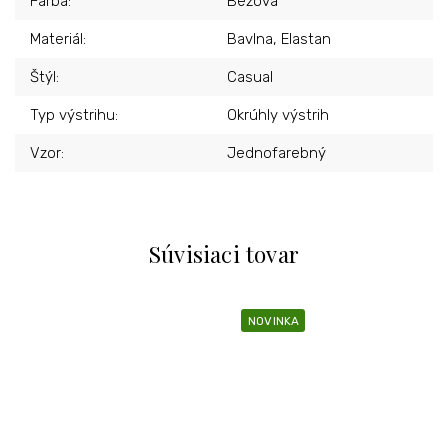
Farba
:
Béžová
Materiál
:
Bavlna, Elastan
Štýl
:
Casual
Typ výstrihu
:
Okrúhly výstrih
Vzor
:
Jednofarebný
Súvisiaci tovar
NOVINKA