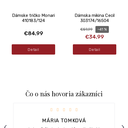
Dámske tričko Monari
Dámska mikina Cecil
410183/124
303174/16504
–41 %
€59,99
€84,99
€34,99
Detail
Detail
Čo o nás hovoria zákazníci
iezdičiek.
Hodnotenie obchodu je 5 z 5 hviezdičiek.
MÁRIA TOMKOVÁ
Previous
Nex