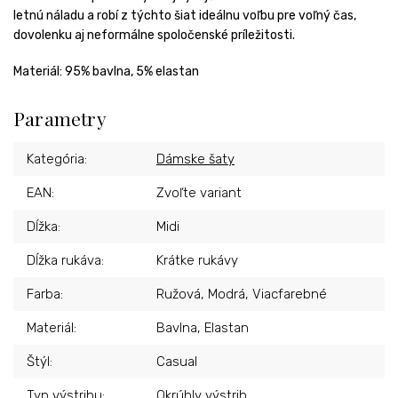
letnú náladu a robí z týchto šiat ideálnu voľbu pre voľný čas,
dovolenku aj neformálne spoločenské príležitosti.
Materiál: 95% bavlna, 5% elastan
Parametry
Kategória
:
Dámske šaty
EAN
:
Zvoľte variant
Dĺžka
:
Midi
Dĺžka rukáva
:
Krátke rukávy
Farba
:
Ružová, Modrá, Viacfarebné
Materiál
:
Bavlna, Elastan
Štýl
:
Casual
Typ výstrihu
:
Okrúhly výstrih