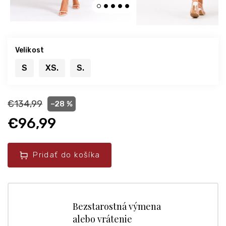
Velikost
S
XS.
S.
€134,99
–28 %
€96,99
Pridať do košíka
Bezstarostná výmena
alebo vrátenie