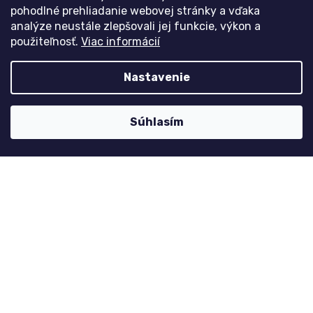
Historie objednávek
pohodlné prehliadanie webovej stránky a vďaka
analýze neustále zlepšovali jej funkcie, výkon a
použiteľnosť.
Viac informácií
Kontaktujte nás
Nastavenie
nolimit
@
dzinyodevy.cz
+420 731 990 591
Súhlasím
Facebook
Platební metody
Copyright 2026
dzinyodevy.sk
. Všetky práva vyhradené.