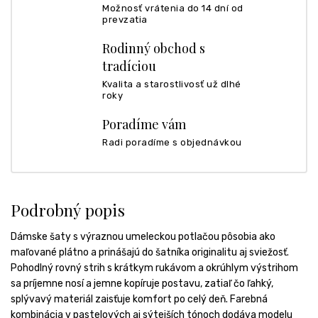
Možnosť vrátenia do 14 dní od
prevzatia
Rodinný obchod s
tradíciou
Kvalita a starostlivosť už dlhé
roky
Poradíme vám
Radi poradíme s objednávkou
Podrobný popis
Dámske šaty s výraznou umeleckou potlačou pôsobia ako
maľované plátno a prinášajú do šatníka originalitu aj sviežosť.
Pohodlný rovný strih s krátkym rukávom a okrúhlym výstrihom
sa príjemne nosí a jemne kopíruje postavu, zatiaľ čo ľahký,
splývavý materiál zaisťuje komfort po celý deň. Farebná
kombinácia v pastelových aj sýtejších tónoch dodáva modelu