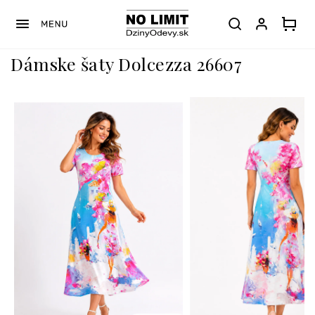
Prejsť
na
obsah
Dámske šaty Dolcezza 26607