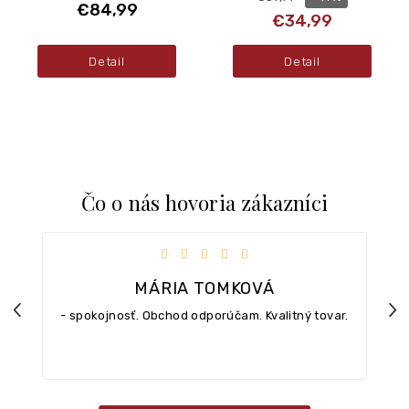
€84,99
€34,99
Detail
Detail
Čo o nás hovoria zákazníci
iezdičiek.
Hodnotenie obchodu je 5 z 5 hviezdičiek.
MÁRIA TOMKOVÁ
Previous
Nex
- spokojnosť. Obchod odporúčam. Kvalitný tovar.