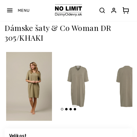
Prejsť
na
obsah
Dámske šaty & Co Woman DR
305/KHAKI
Velikost