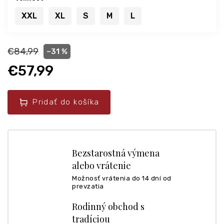
XXL
XL
S
M
L
€84,99
–31 %
€57,99
Pridať do košíka
Bezstarostná výmena
alebo vrátenie
Možnosť vrátenia do 14 dní od
prevzatia
Rodinný obchod s
tradíciou