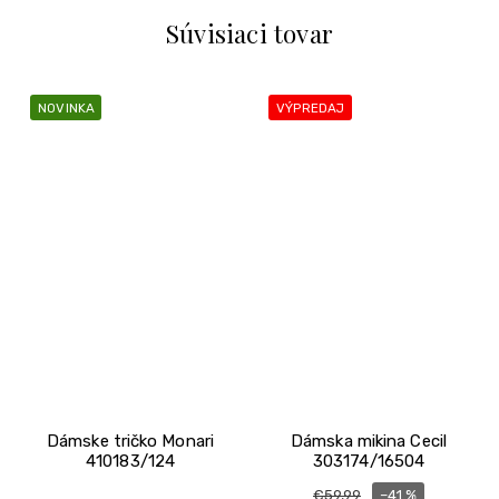
Súvisiaci tovar
NOVINKA
VÝPREDAJ
Dámske tričko Monari
Dámska mikina Cecil
410183/124
303174/16504
–41 %
€59,99