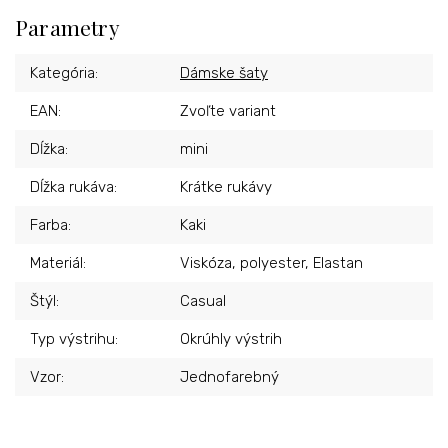
Parametry
Kategória
:
Dámske šaty
EAN
:
Zvoľte variant
Dĺžka
:
mini
Dĺžka rukáva
:
Krátke rukávy
Farba
:
Kaki
Materiál
:
Viskóza, polyester, Elastan
Štýl
:
Casual
Typ výstrihu
:
Okrúhly výstrih
Vzor
:
Jednofarebný