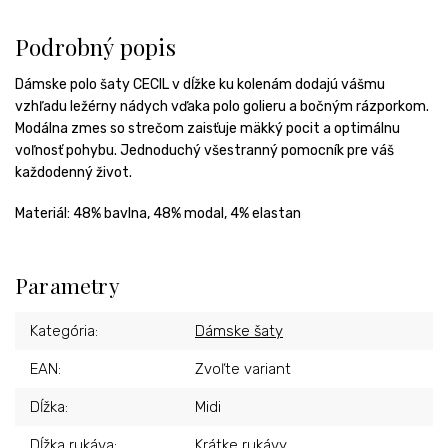
Podrobný popis
Dámske polo šaty CECIL v dĺžke ku kolenám dodajú vášmu
vzhľadu ležérny nádych vďaka polo golieru a bočným rázporkom.
Modálna zmes so strečom zaisťuje mäkký pocit a optimálnu
voľnosť pohybu. Jednoduchý všestranný pomocník pre váš
každodenný život.
Materiál:
48% bavlna, 48% modal, 4% elastan
Parametry
Kategória
:
Dámske šaty
EAN
:
Zvoľte variant
Dĺžka
:
Midi
Dĺžka rukáva
:
Krátke rukávy