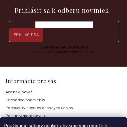
nových produktoch na našom e-shope.
Prihlásiť sa k odberu noviniek
PRIHLÁSIŤ SA
Vložením e-mailu súhlasíte s
podmienkami ochrany osobných údajov
Informácie pre vás
Ako nakupovať
Obchodné podmienky
Podmienky ochrany osobných údajov
Postup vrátenia tovaru
Česko
Používame súbory cookie, aby sme vám umožnili