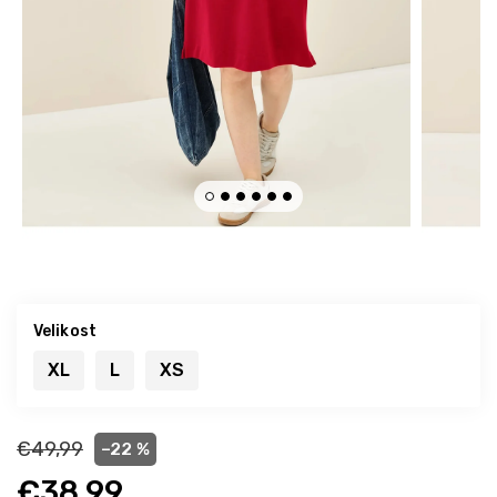
Velikost
XL
L
XS
€49,99
–22 %
€38,99