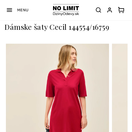
Prejsť
na
obsah
Dámske šaty Cecil 144554/16759