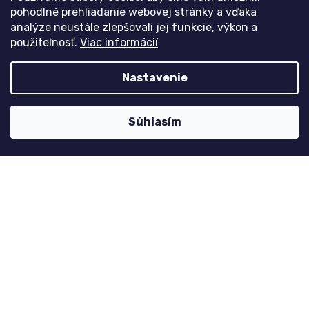
pohodlné prehliadanie webovej stránky a vďaka
analýze neustále zlepšovali jej funkcie, výkon a
použiteľnosť.
Viac informácií
Môj účet
Registrace
Nastavenie
Přihlášení
Historie objednávek
Súhlasím
Kontaktujte nás
nolimit
@
dzinyodevy.cz
+420 731 990 591
Facebook
Platební metody