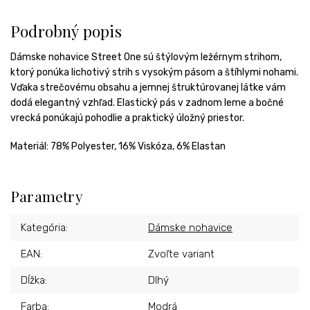
Podrobný popis
Dámske nohavice Street One sú štýlovým ležérnym strihom,
ktorý ponúka lichotivý strih s vysokým pásom a štíhlymi nohami.
Vďaka strečovému obsahu a jemnej štruktúrovanej látke vám
dodá elegantný vzhľad. Elastický pás v zadnom leme a bočné
vrecká ponúkajú pohodlie a praktický úložný priestor.
Materiál:
78% Polyester, 16% Viskóza, 6% Elastan
Parametry
Kategória
:
Dámske nohavice
EAN
:
Zvoľte variant
Dĺžka
:
Dlhý
Farba
:
Modrá