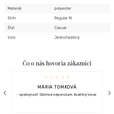
Materiál
:
polyester
Strih
:
Regular fit
Štýl
:
Casual
Vzor
:
Jednofarebný
Čo o nás hovoria zákazníci
iezdičiek.
Hodnotenie obchodu je 5 z 5 hviezdičiek.
MÁRIA TOMKOVÁ
Previous
Nex
- spokojnosť. Obchod odporúčam. Kvalitný tovar.