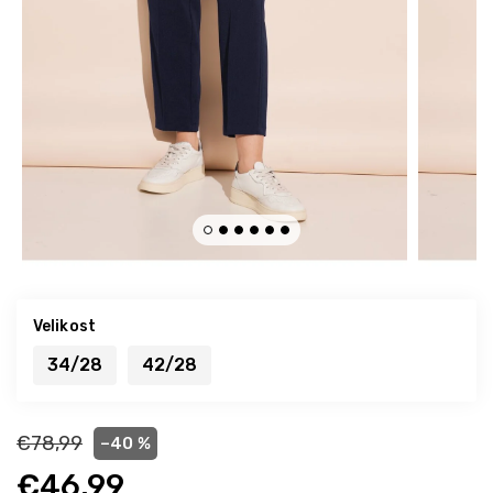
Velikost
34/28
42/28
€78,99
–40 %
€46,99