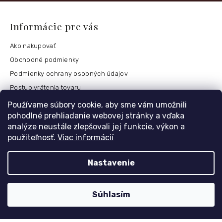
Informácie pre vás
Ako nakupovať
Obchodné podmienky
Podmienky ochrany osobných údajov
Postup vrátenia tovaru
Česko
Používame súbory cookie, aby sme vám umožnili
pohodlné prehliadanie webovej stránky a vďaka
analýze neustále zlepšovali jej funkcie, výkon a
použiteľnosť.
Viac informácií
Môj účet
Registrace
Nastavenie
Přihlášení
Historie objednávek
Súhlasím