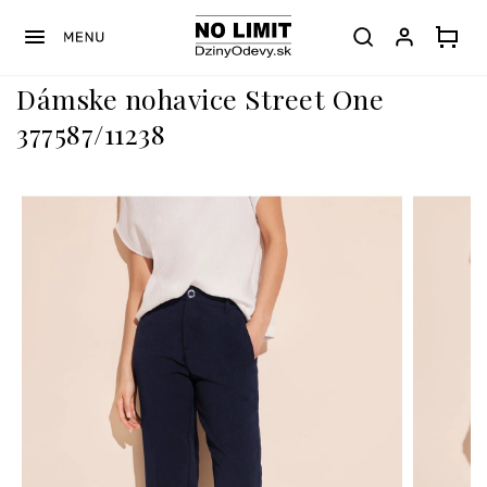
Prejsť
na
obsah
Dámske nohavice Street One
377587/11238