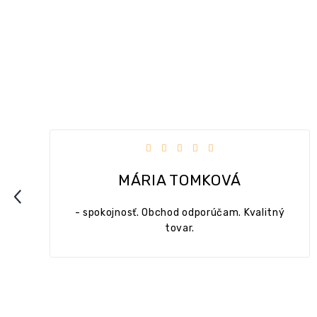
dičiek.
Hodnotenie obchodu je 5 z 5 hviezdičie
MÁRIA TOMKOVÁ
Previous
- spokojnosť. Obchod odporúčam. Kvalitný
tovar.