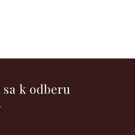
ť sa k odberu
k