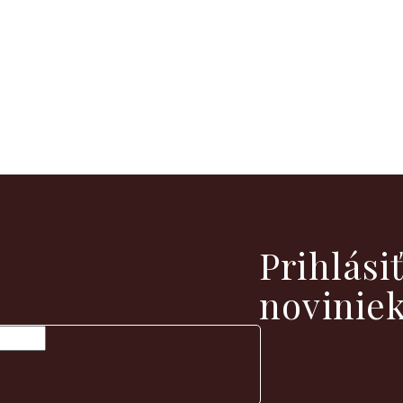
vých produktoch na našom e-shope.
Prihlási
novinie