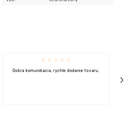
Hodnotenie obchodu je 5 z 5 hviezdičiek.
Dobra komunikacia, rychle dodanie tovaru.
Next