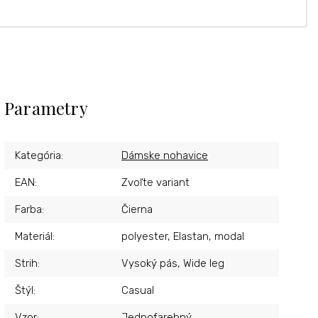
Parametry
Kategória
:
Dámske nohavice
EAN
:
Zvoľte variant
Farba
:
Čierna
Materiál
:
polyester, Elastan, modal
Strih
:
Vysoký pás, Wide leg
Štýl
:
Casual
Vzor
:
Jednofarebný