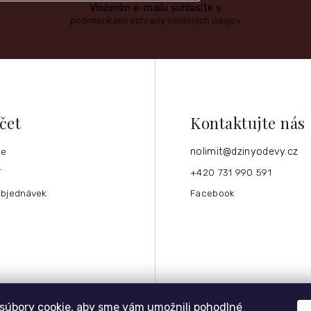
Vložením e-mailu súhlasíte s
podmienkami ochrany osobných údajov
čet
Kontaktujte nás
ce
nolimit
@
dzinyodevy.cz
í
+420 731 990 591
objednávek
Facebook
súbory cookie, aby sme vám umožnili pohodlné