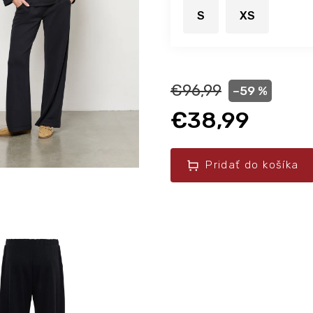
S
XS
€96,99
–59 %
€38,99
Pridať do košíka