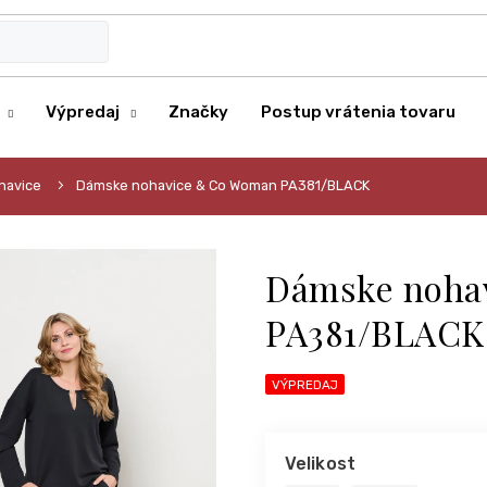
Výpredaj
Značky
Postup vrátenia tovaru
havice
Dámske nohavice & Co Woman PA381/BLACK
Dámske noha
PA381/BLACK
VÝPREDAJ
Velikost