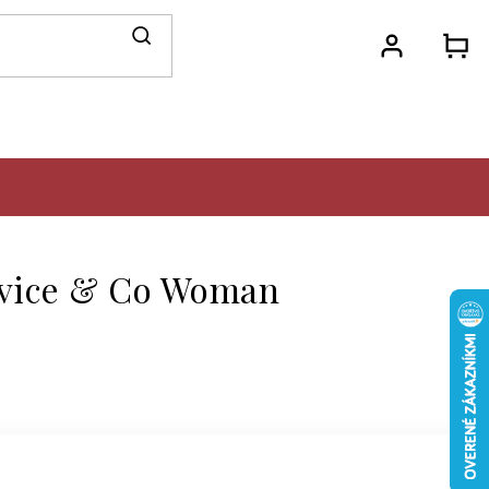
N
KO
vice & Co Woman