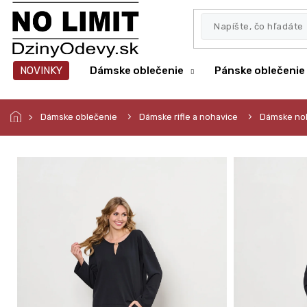
Prejsť
na
obsah
NOVINKY
Dámske oblečenie
Pánske oblečenie
Dámske oblečenie
Dámske rifle a nohavice
Dámske no