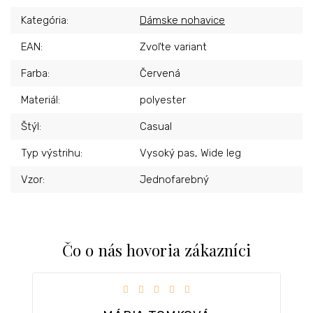
Kategória
:
Dámske nohavice
EAN
:
Zvoľte variant
Farba
:
Červená
Materiál
:
polyester
Štýl
:
Casual
Typ výstrihu
:
Vysoký pas, Wide leg
Vzor
:
Jednofarebný
Čo o nás hovoria zákazníci
iezdičiek.
Hodnotenie obchodu je 5 z 5 hviezdičiek.