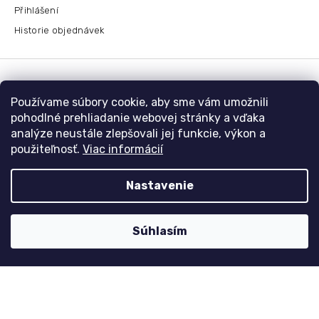
Přihlášení
Historie objednávek
Kontaktujte nás
Používame súbory cookie, aby sme vám umožnili
nolimit
@
dzinyodevy.cz
pohodlné prehliadanie webovej stránky a vďaka
analýze neustále zlepšovali jej funkcie, výkon a
+420 731 990 591
použiteľnosť.
Viac informácií
Facebook
Nastavenie
Platební metody
Súhlasím