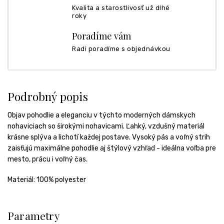
Kvalita a starostlivosť už dlhé
roky
Poradíme vám
Radi poradíme s objednávkou
Podrobný popis
Objav
pohodlie
a
eleganciu
v
týchto
moderných
dámskych
nohaviciach
so
širokými
nohavicami.
Ľahký,
vzdušný
materiál
krásne
splýva
a
lichotí
každej
postave.
Vysoký
pás
a
voľný
strih
zaisťujú
maximálne
pohodlie
aj
štýlový
vzhľad -
ideálna
voľba
pre
mesto,
prácu
i
voľný
čas.
Materiál: 100% polyester
Parametry