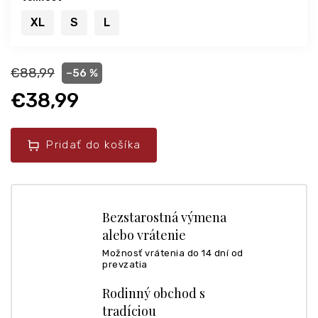
XL
S
L
€88,99
–56 %
€38,99
Pridať do košíka
Bezstarostná výmena
alebo vrátenie
Možnosť vrátenia do 14 dní od
prevzatia
Rodinný obchod s
tradíciou