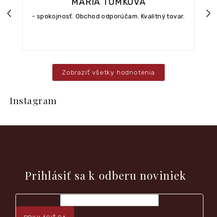
MÁRIA TOMKOVÁ
Previous
Nex
- spokojnosť. Obchod odporúčam. Kvalitný tovar.
Zobraziť všetky hodnotenia
Z
á
Instagram
p
ä
t
i
e
Vložte svoj e-mail a my Vám budeme zasielať informácie o
nových produktoch na našom e-shope.
Prihlásiť sa k odberu noviniek