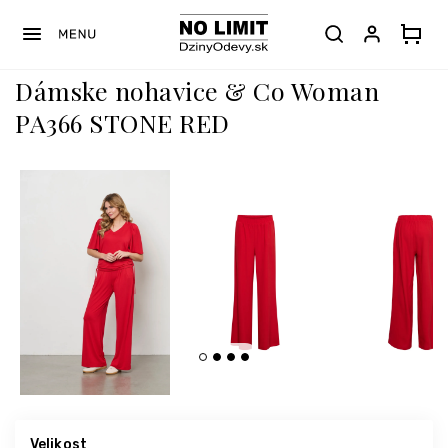
Prejsť
na
obsah
Dámske nohavice & Co Woman
PA366 STONE RED
Velikost