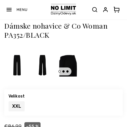
Prejsť
na
obsah
Dámske nohavice & Co Woman
PA352/BLACK
Velikost
XXL
€86,99
–55 %