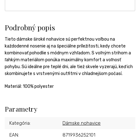
Podrobný popis
Tieto dámske široké nohavice sú perfektnou voľbou na
každodenné nosenie aj na špeciálne príležitosti, kedy chcete
kombinovať pohodlie s módnym vzhľadom. S voľným strihom a
ľahkým materiálom ponúka maximálny komfort a voľnosť
pohybu. Sú ideálne pre teplé dni, ale tiež skvele vyzerajú, keď ich
skombinujete s vrstvenými outfitmi v chladnejšom počasí.
Materiál: 100% polyester
Parametry
Kategória
:
Dámske nohavice
EAN
:
8719936252101