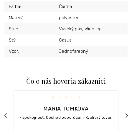
Farba
:
Čierna
Materiál
:
polyester
Strih
:
Vysoký pás, Wide leg
Štýl
:
Casual
Vzor
:
Jednofarebný
Čo o nás hovoria zákazníci
iezdičiek.
Hodnotenie obchodu je 5 z 5 hviezdičiek.
MÁRIA TOMKOVÁ
Previous
Nex
- spokojnosť. Obchod odporúčam. Kvalitný tovar.