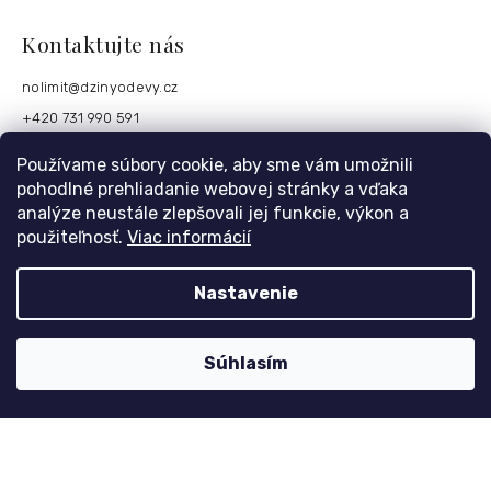
Kontaktujte nás
nolimit
@
dzinyodevy.cz
+420 731 990 591
Facebook
Používame súbory cookie, aby sme vám umožnili
pohodlné prehliadanie webovej stránky a vďaka
analýze neustále zlepšovali jej funkcie, výkon a
Platební metody
použiteľnosť.
Viac informácií
Nastavenie
Súhlasím
Copyright 2026
dzinyodevy.sk
. Všetky práva vyhradené.
Design
Shoptak.cz
| Platforma
Shoptet