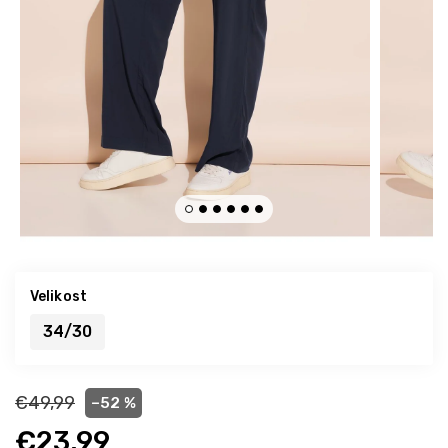
Velikost
34/30
€49,99
–52 %
€23,99