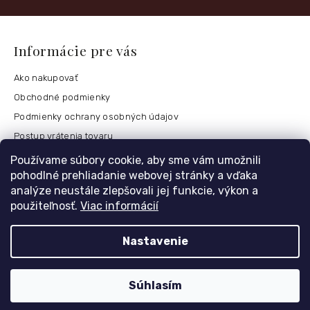
Informácie pre vás
Ako nakupovať
Obchodné podmienky
Podmienky ochrany osobných údajov
Postup vrátenia tovaru
Česko
Používame súbory cookie, aby sme vám umožnili
pohodlné prehliadanie webovej stránky a vďaka
analýze neustále zlepšovali jej funkcie, výkon a
použiteľnosť.
Viac informácií
Môj účet
Registrace
Nastavenie
Přihlášení
Historie objednávek
Súhlasím