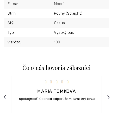
Farba
:
Modrá
Strih
:
Rovný (Straight)
Štýl
:
Casual
Typ
:
Vysoký pás
viskóza
:
100
Čo o nás hovoria zákazníci
iezdičiek.
Hodnotenie obchodu je 5 z 5 hviezdičiek.
MÁRIA TOMKOVÁ
Previous
Nex
- spokojnosť. Obchod odporúčam. Kvalitný tovar.