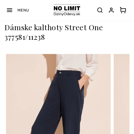
Prejsť
na
obsah
Dámske kalthoty Street One
377581/11238