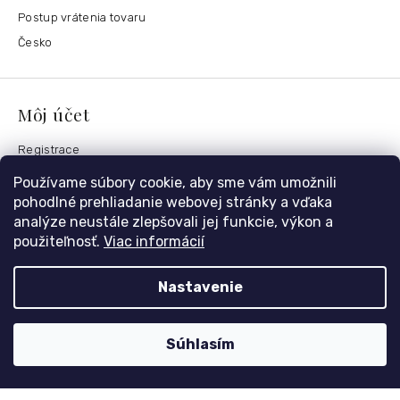
Postup vrátenia tovaru
Česko
Môj účet
Registrace
Přihlášení
Používame súbory cookie, aby sme vám umožnili
Historie objednávek
pohodlné prehliadanie webovej stránky a vďaka
analýze neustále zlepšovali jej funkcie, výkon a
použiteľnosť.
Viac informácií
Kontaktujte nás
Nastavenie
nolimit
@
dzinyodevy.cz
+420 731 990 591
Súhlasím
Facebook