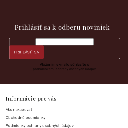
i
e
Vložte svoj e-mail a my Vám budeme zasielať informácie o
nových produktoch na našom e-shope.
Prihlásiť sa k odberu noviniek
PRIHLÁSIŤ SA
Vložením e-mailu súhlasíte s
podmienkami ochrany osobných údajov
Informácie pre vás
Ako nakupovať
Obchodné podmienky
Podmienky ochrany osobných údajov