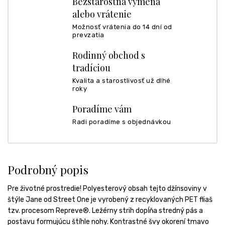
Bezstarostná výmena
alebo vrátenie
Možnosť vrátenia do 14 dní od
prevzatia
Rodinný obchod s
tradíciou
Kvalita a starostlivosť už dlhé
roky
Poradíme vám
Radi poradíme s objednávkou
Podrobný popis
Pre životné prostredie! Polyesterový obsah tejto džínsoviny v
štýle Jane od Street One je vyrobený z recyklovaných PET fliaš
tzv. procesom Repreve®. Ležérny strih dopĺňa stredný pás a
postavu formujúcu štíhle nohy. Kontrastné švy okorení tmavo