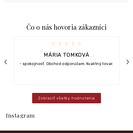
Čo o nás hovoria zákazníci
iezdičiek.
Hodnotenie obchodu je 5 z 5 hviezdičiek.
MÁRIA TOMKOVÁ
Previous
Nex
- spokojnosť. Obchod odporúčam. Kvalitný tovar.
Zobraziť všetky hodnotenia
Z
á
Instagram
p
ä
t