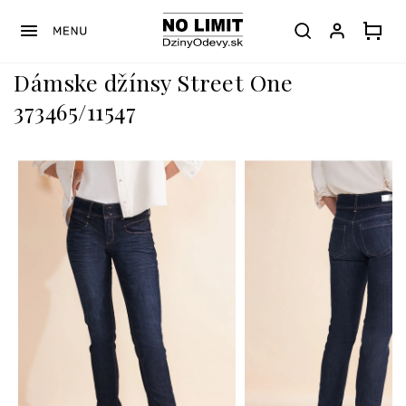
Prejsť
na
obsah
Dámske džínsy Street One
373465/11547