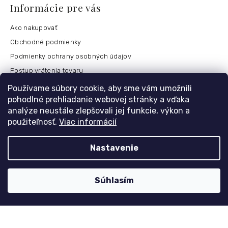
Informácie pre vás
Ako nakupovať
Obchodné podmienky
Podmienky ochrany osobných údajov
Postup vrátenia tovaru
Česko
Používame súbory cookie, aby sme vám umožnili
pohodlné prehliadanie webovej stránky a vďaka
analýze neustále zlepšovali jej funkcie, výkon a
použiteľnosť.
Viac informácií
Môj účet
Registrace
Nastavenie
Přihlášení
Historie objednávek
Súhlasím
Kontaktujte nás