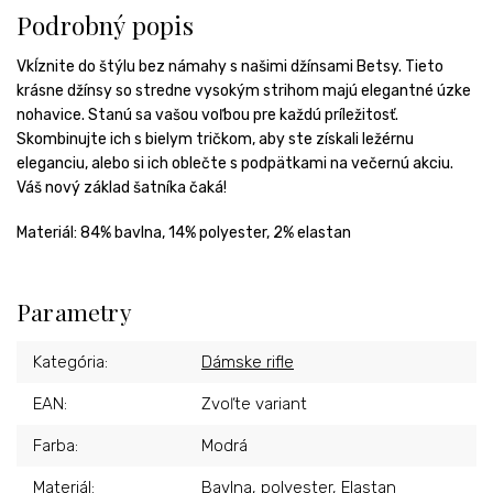
Podrobný popis
Vkĺznite do štýlu bez námahy s našimi džínsami Betsy. Tieto
krásne džínsy so stredne vysokým strihom majú elegantné úzke
nohavice. Stanú sa vašou voľbou pre každú príležitosť.
Skombinujte ich s bielym tričkom, aby ste získali ležérnu
eleganciu, alebo si ich oblečte s podpätkami na večernú akciu.
Váš nový základ šatníka čaká!
Materiál: 84% bavlna, 14% polyester, 2% elastan
Parametry
Kategória
:
Dámske rifle
EAN
:
Zvoľte variant
Farba
:
Modrá
Materiál
:
Bavlna, polyester, Elastan