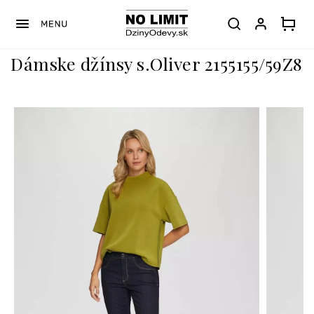
Prejsť
na
obsah
Dámske džínsy s.Oliver 2155155/59Z8