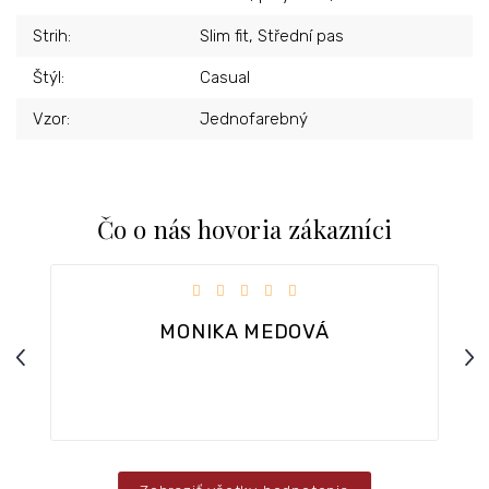
Strih
:
Slim fit, Střední pas
Štýl
:
Casual
Vzor
:
Jednofarebný
Čo o nás hovoria zákazníci
iezdičiek.
Hodnotenie obchodu je 5 z 5 hviezdičiek.
MONIKA MEDOVÁ
Previous
Nex
ar.