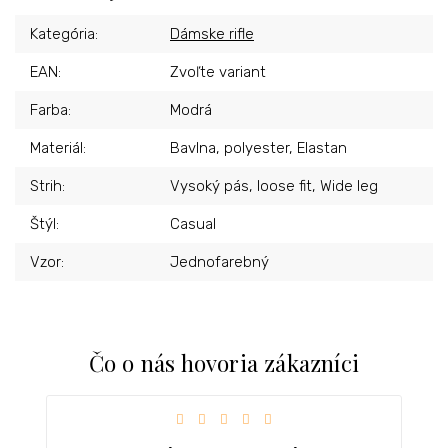
Kategória
:
Dámske rifle
EAN
:
Zvoľte variant
Farba
:
Modrá
Materiál
:
Bavlna, polyester, Elastan
Strih
:
Vysoký pás, loose fit, Wide leg
Štýl
:
Casual
Vzor
:
Jednofarebný
Čo o nás hovoria zákazníci
iezdičiek.
Hodnotenie obchodu je 5 z 5 hviezdičiek.