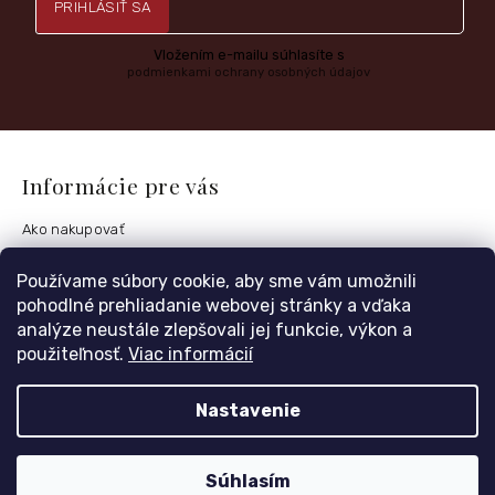
PRIHLÁSIŤ SA
Vložením e-mailu súhlasíte s
podmienkami ochrany osobných údajov
Informácie pre vás
Ako nakupovať
Obchodné podmienky
Používame súbory cookie, aby sme vám umožnili
Podmienky ochrany osobných údajov
pohodlné prehliadanie webovej stránky a vďaka
Postup vrátenia tovaru
analýze neustále zlepšovali jej funkcie, výkon a
použiteľnosť.
Viac informácií
Česko
Nastavenie
Môj účet
Súhlasím
Registrace