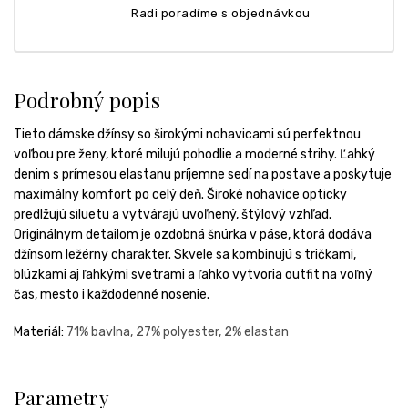
Radi poradíme s objednávkou
Podrobný popis
Tieto dámske džínsy so širokými nohavicami sú perfektnou
voľbou pre ženy, ktoré milujú pohodlie a moderné strihy. Ľahký
denim s prímesou elastanu príjemne sedí na postave a poskytuje
maximálny komfort po celý deň. Široké nohavice opticky
predlžujú siluetu a vytvárajú uvoľnený, štýlový vzhľad.
Originálnym detailom je ozdobná šnúrka v páse, ktorá dodáva
džínsom ležérny charakter. Skvele sa kombinujú s tričkami,
blúzkami aj ľahkými svetrami a ľahko vytvoria outfit na voľný
čas, mesto i každodenné nosenie.
Materiál:
71% bavlna,
27% polyester,
2% elastan
Parametry