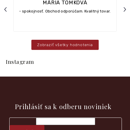
MÁRIA TOMKOVÁ
Previous
Nex
- spokojnosť. Obchod odporúčam. Kvalitný tovar.
Zobraziť všetky hodnotenia
Z
á
Instagram
p
ä
t
i
e
Vložte svoj e-mail a my Vám budeme zasielať informácie o
nových produktoch na našom e-shope.
Prihlásiť sa k odberu noviniek