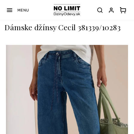
Prejsť
na
obsah
Dámske džínsy Cecil 381339/10283