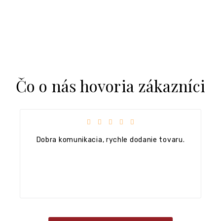
Čo o nás hovoria zákazníci
hodu je 5 z 5 hviezdičiek.
Hodnotenie obchodu 
 dodanie tovaru.
+ Ok