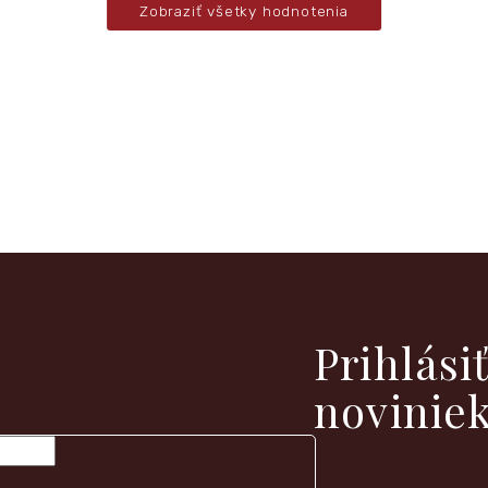
Zobraziť všetky hodnotenia
vých produktoch na našom e-shope.
Prihlási
novinie