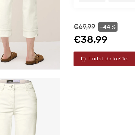
€69,99
–44 %
€38,99
Pridať do košíka