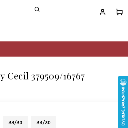
N
KO
 Cecil 379509/16767
33/30
34/30