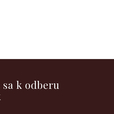
ť sa k odberu
k