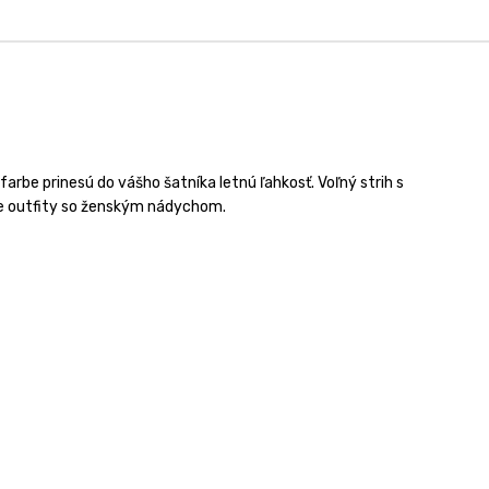
farbe prinesú do vášho šatníka letnú ľahkosť. Voľný strih s
ne outfity so ženským nádychom.