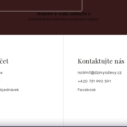
Vložením e-mailu súhlasíte s
podmienkami ochrany osobných údajov
čet
Kontaktujte nás
ce
nolimit
@
dzinyodevy.cz
í
+420 731 990 591
objednávek
Facebook