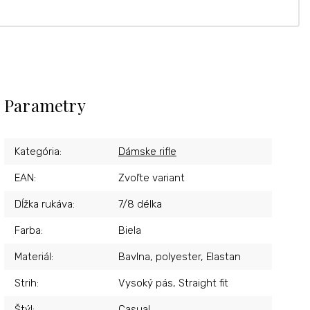
Parametry
Kategória
:
Dámske rifle
EAN
:
Zvoľte variant
Dĺžka rukáva
:
7/8 délka
Farba
:
Biela
Materiál
:
Bavlna, polyester, Elastan
Strih
:
Vysoký pás, Straight fit
Štýl
:
Casual