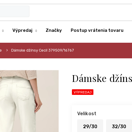
Výpredaj
Značky
Postup vrátenia tovaru
e
Dámske džínsy Cecil 379509/16767
Dámske džínsy
VÝPREDAJ
Velikost
29/30
32/30