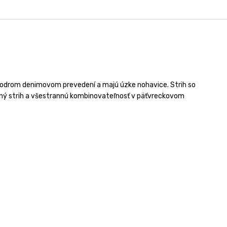
 modrom denimovom prevedení a majú úzke nohavice. Strih so
ý strih a všestrannú kombinovateľnosť v päťvreckovom