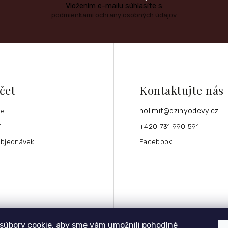
Vložením e-mailu súhlasíte s
podmienkami ochrany osobných údajov
čet
Kontaktujte nás
ce
nolimit
@
dzinyodevy.cz
í
+420 731 990 591
objednávek
Facebook
súbory cookie, aby sme vám umožnili pohodlné