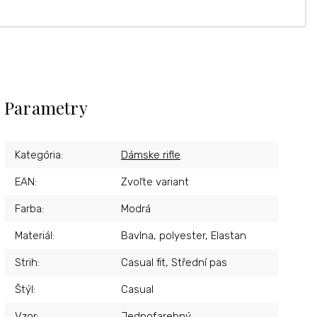
Parametry
Kategória
:
Dámske rifle
EAN
:
Zvoľte variant
Farba
:
Modrá
Materiál
:
Bavlna, polyester, Elastan
Strih
:
Casual fit, Střední pas
Štýl
:
Casual
Vzor
:
Jednofarebný