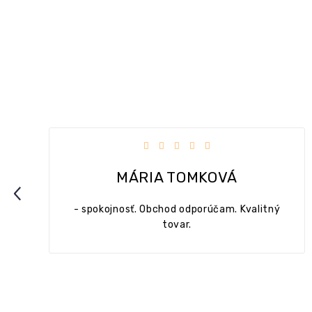
dičiek.
Hodnotenie obchodu je 5 z 5 hviezdičie
MÁRIA TOMKOVÁ
Previous
- spokojnosť. Obchod odporúčam. Kvalitný
tovar.