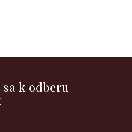
ť sa k odberu
k