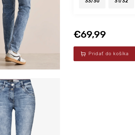
33/30
31/32
€69,99
Pridať do košíka