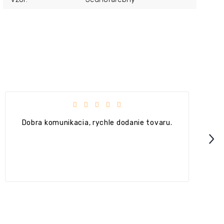
Hodnotenie obchodu je 5 z 5 hviezdičiek.
Dobra komunikacia, rychle dodanie tovaru.
Next