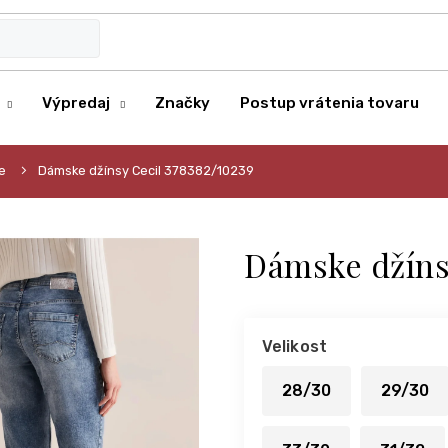
Výpredaj
Značky
Postup vrátenia tovaru
e
Dámske džínsy Cecil 378382/10239
Dámske džíns
Velikost
28/30
29/30