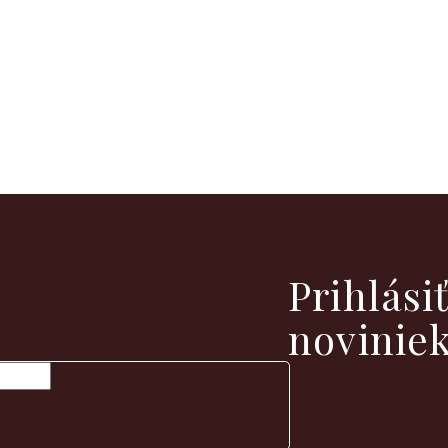
vých produktoch na našom e-shope.
Prihlási
novinie