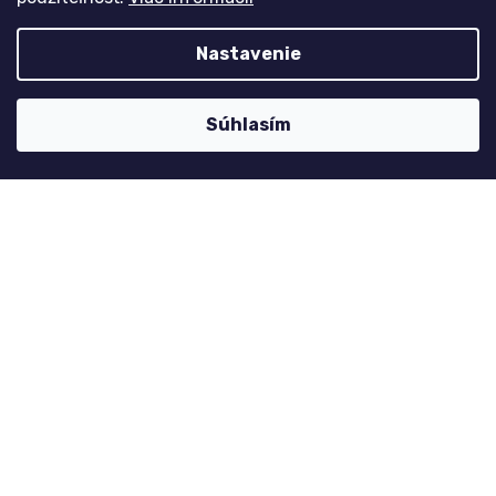
Môj účet
Registrace
Nastavenie
Přihlášení
Historie objednávek
Súhlasím
Kontaktujte nás
nolimit
@
dzinyodevy.cz
+420 731 990 591
Facebook
Platební metody