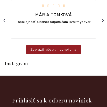
iezdičiek.
Hodnotenie obchodu je 5 z 5 hviezdičiek.
MÁRIA TOMKOVÁ
Previous
Nex
- spokojnosť. Obchod odporúčam. Kvalitný tovar.
Zobraziť všetky hodnotenia
Z
á
Instagram
p
ä
t
i
e
Vložte svoj e-mail a my Vám budeme zasielať informácie o
nových produktoch na našom e-shope.
Prihlásiť sa k odberu noviniek