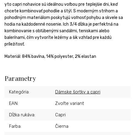
yto capri nohavice sú ideálnou voľbou pre teplejšie dni, keď
chcete kombinovať pohodlie a štýl. S moderným strihom a
pohodlným materiálom poskytujú voľnosť pohybu a skvele sa
hodia na každodenné nosenie. Ich 3/4 dĺžka je perfektná na
kombinovanie s obľúbenými sandálmi, teniskami alebo
balerínami, čím vytvoríte ležérny a šik vzhľad pre každú
príležitosť.
Materiál:
84% bavlna, 14% polyester, 2% elastan
Parametry
Kategória
:
Dámske šortky a capri
EAN
:
Zvoľte variant
Dĺžka rukáva
:
Capri
Farba
:
Čierna