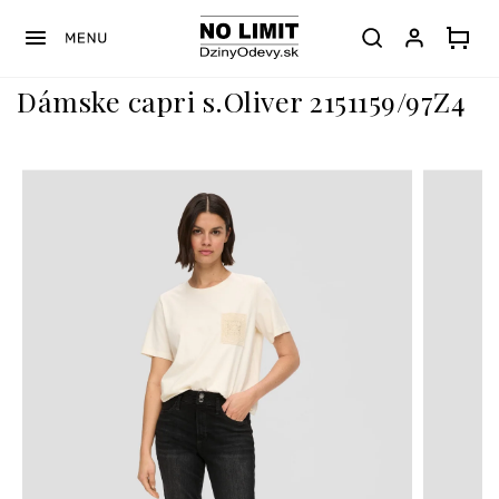
Prejsť
na
obsah
Dámske capri s.Oliver 2151159/97Z4