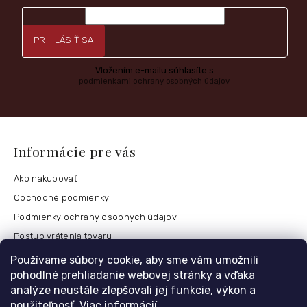
PRIHLÁSIŤ SA
Vložením e-mailu súhlasíte s
podmienkami ochrany osobných údajov
Informácie pre vás
Ako nakupovať
Obchodné podmienky
Podmienky ochrany osobných údajov
Postup vrátenia tovaru
Česko
Používame súbory cookie, aby sme vám umožnili
pohodlné prehliadanie webovej stránky a vďaka
analýze neustále zlepšovali jej funkcie, výkon a
použiteľnosť.
Viac informácií