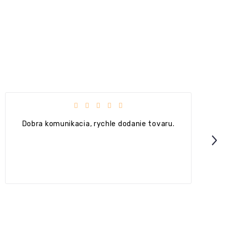
Hodnotenie obchodu je 5 z 5 hviezdičiek.
Dobra komunikacia, rychle dodanie tovaru.
Next