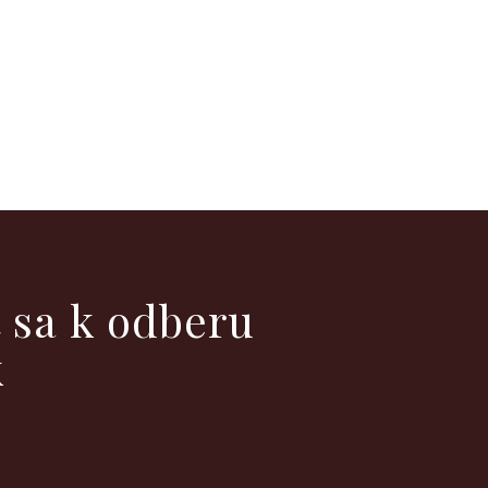
ť sa k odberu
k