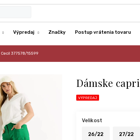
Výpredaj
Značky
Postup vrátenia tovaru
 Cecil 377578/15599
Dámske capri 
VÝPREDAJ
Velikost
26/22
27/22