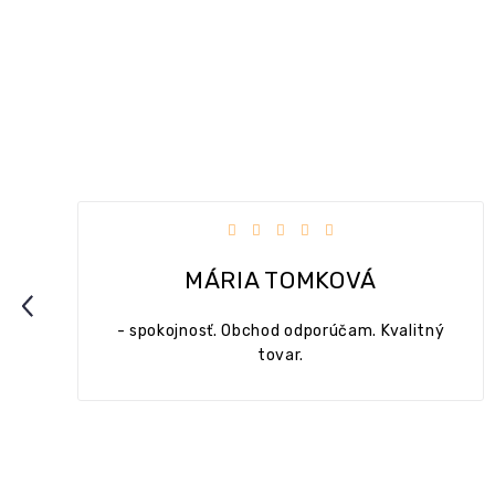
dičiek.
Hodnotenie obchodu je 5 z 5 hviezdičie
MÁRIA TOMKOVÁ
Previous
- spokojnosť. Obchod odporúčam. Kvalitný
tovar.