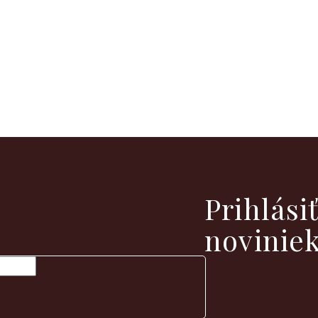
vých produktoch na našom e-shope.
Prihlási
novinie