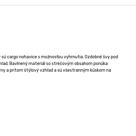
 sú cargo nohavice s možnosťou vyhrnutia. Ozdobné švy pod
zhľad. Bavlnený materiál so strečovým obsahom ponúka
žérny a pritom štýlový vzhľad a sú všestranným kúskom na