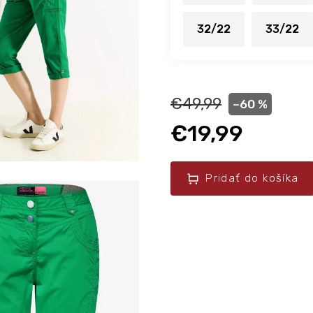
32/22
33/22
€49,99
–60 %
€19,99
Pridať do košíka