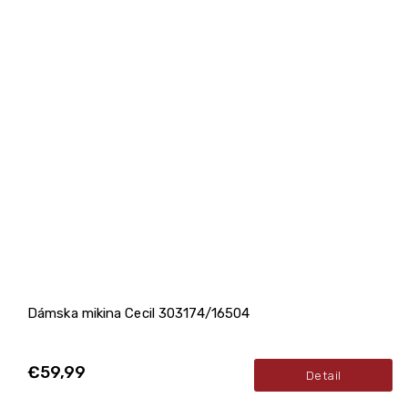
Dámska mikina Cecil 303174/16504
€59,99
Detail