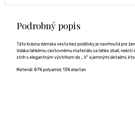
Podrobný popis
Táto
krásna
dámska
vesta
bez
podšívky
je
navrhnutá
pre
žen
Vďaka
ľahkému
cestovnému
materiálu
sa
ľahko
zbalí,
nekrčí
strih
s
elegantným
výstrihom
do „
V“
a
jemnými
detailmi,
kto
Materiál:
87% polyamid, 13% elastan