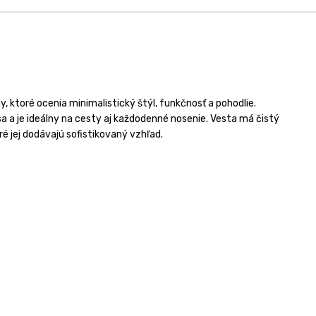
y,
ktoré
ocenia
minimalistický
štýl,
funkčnosť
a
pohodlie.
sa
a
je
ideálny
na
cesty
aj
každodenné
nosenie.
Vesta
má
čistý
ré
jej
dodávajú
sofistikovaný
vzhľad.