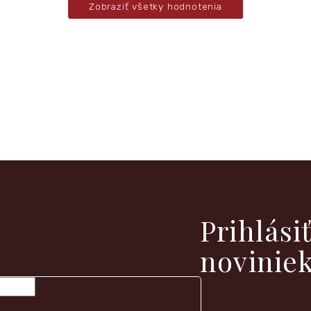
Zobraziť všetky hodnotenia
vých produktoch na našom e-shope.
Prihlási
novinie