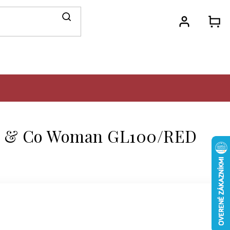
N
KO
a & Co Woman GL100/RED