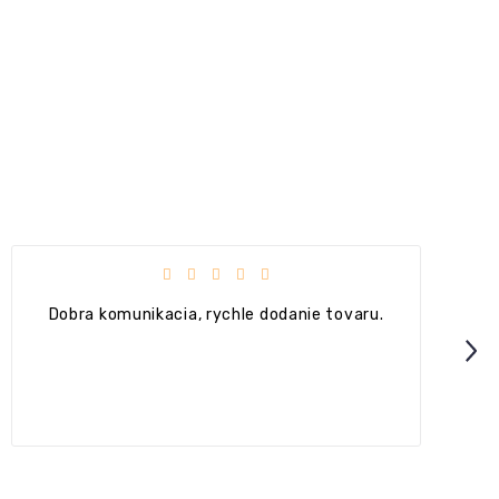
Hodnotenie obchodu je 5 z 5 hviezdičiek.
Dobra komunikacia, rychle dodanie tovaru.
Next