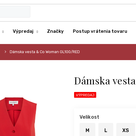
Výpredaj
Značky
Postup vrátenia tovaru
Dámska vesta & Co Woman GL100/RED
Dámska vest
VÝPREDAJ
Velikost
M
L
XS