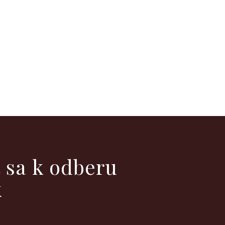
ť sa k odberu
k