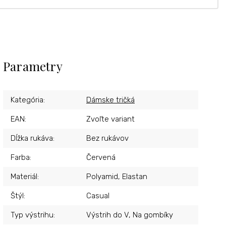
Parametry
Kategória
:
Dámske tričká
EAN
:
Zvoľte variant
Dĺžka rukáva
:
Bez rukávov
Farba
:
Červená
Materiál
:
Polyamid, Elastan
Štýl
:
Casual
Typ výstrihu
:
Výstrih do V, Na gombíky