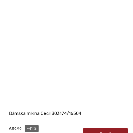
Dámska mikina Cecil 303174/16504
–41 %
€59,99