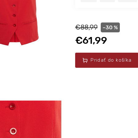
€88,99
–30 %
€61,99
Pridať do košíka