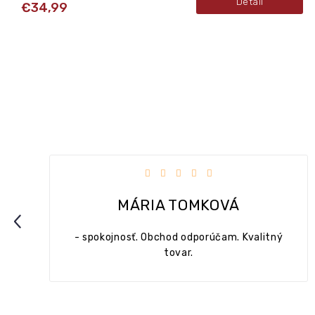
Detail
€34,99
dičiek.
Hodnotenie obchodu je 5 z 5 hviezdičie
MÁRIA TOMKOVÁ
Previous
- spokojnosť. Obchod odporúčam. Kvalitný
tovar.