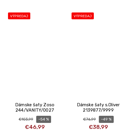
VÝPREDAJ
VÝPREDAJ
Dámske šaty Zoso
Dámske šaty s.Oliver
244/VANITY/0027
2139877/9999
–54 %
–49 %
€103,99
€76,99
€46,99
€38,99