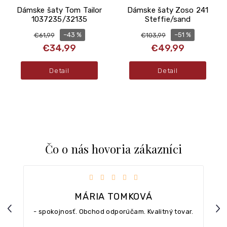
Dámske šaty Tom Tailor
Dámske šaty Zoso 241
1037235/32135
Steffie/sand
–43 %
–51 %
€61,99
€103,99
€34,99
€49,99
Detail
Detail
Čo o nás hovoria zákazníci
iezdičiek.
Hodnotenie obchodu je 5 z 5 hviezdičiek.
MÁRIA TOMKOVÁ
Previous
Nex
- spokojnosť. Obchod odporúčam. Kvalitný tovar.