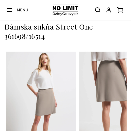
Prejsť
na
obsah
Dámska sukňa Street One
361698/16514