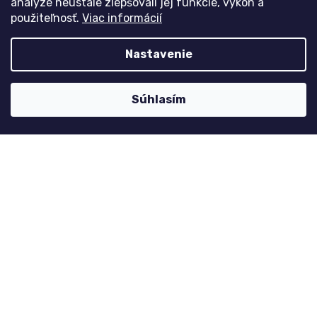
analýze neustále zlepšovali jej funkcie, výkon a
použiteľnosť.
Viac informácií
Kontaktujte nás
Nastavenie
nolimit
@
dzinyodevy.cz
+420 731 990 591
Súhlasím
Facebook
Platební metody
Copyright 2026
dzinyodevy.sk
. Všetky práva vyhradené.
Design
Shoptak.cz
| Platforma
Shoptet