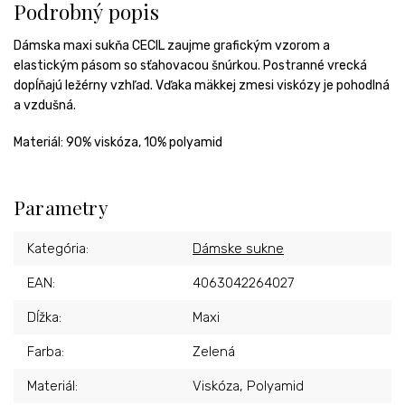
Podrobný popis
Dámska maxi sukňa CECIL zaujme grafickým vzorom a
elastickým pásom so sťahovacou šnúrkou. Postranné vrecká
dopĺňajú ležérny vzhľad. Vďaka mäkkej zmesi viskózy je pohodlná
a vzdušná.
Materiál:
90% viskóza, 10% polyamid
Parametry
Kategória
:
Dámske sukne
EAN
:
4063042264027
Dĺžka
:
Maxi
Farba
:
Zelená
Materiál
:
Viskóza, Polyamid