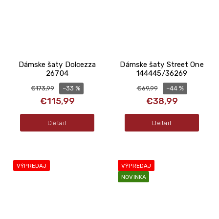
Dámske šaty Dolcezza
Dámske šaty Street One
26704
144445/36269
–33 %
–44 %
€173,99
€69,99
€115,99
€38,99
Detail
Detail
VÝPREDAJ
VÝPREDAJ
NOVINKA