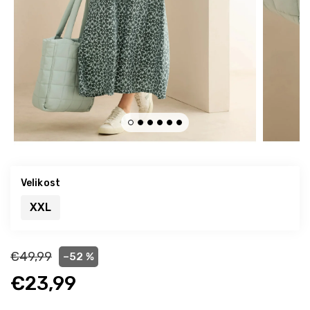
Velikost
XXL
€49,99
–52 %
€23,99