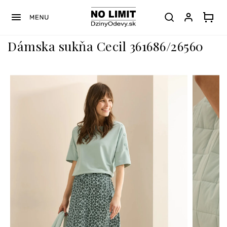
Prejsť
na
obsah
Dámska sukňa Cecil 361686/26560