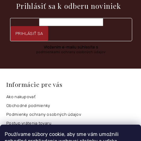
Prihlásiť sa k odberu noviniek
PRIHLÁSIŤ SA
Vložením e-mailu súhlasíte s
podmienkami ochrany osobných údajov
Informácie pre vás
Ako nakupovať
Obchodné podmienky
Podmienky ochrany osobných údajov
Postup vrátenia tovaru
Česko
Používame súbory cookie, aby sme vám umožnili