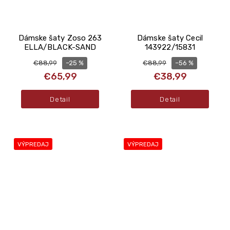
Dámske šaty Zoso 263
Dámske šaty Cecil
ELLA/BLACK-SAND
143922/15831
–25 %
–56 %
€88,99
€88,99
€65,99
€38,99
Detail
Detail
VÝPREDAJ
VÝPREDAJ