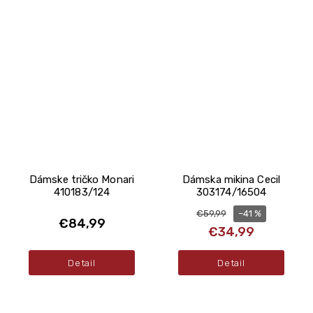
Dámske tričko Monari
Dámska mikina Cecil
410183/124
303174/16504
–41 %
€59,99
€84,99
€34,99
Detail
Detail