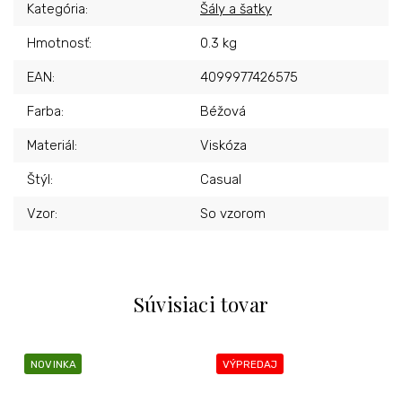
Kategória
:
Šály a šatky
Hmotnosť
:
0.3 kg
EAN
:
4099977426575
Farba
:
Béžová
Materiál
:
Viskóza
Štýl
:
Casual
Vzor
:
So vzorom
Súvisiaci tovar
NOVINKA
VÝPREDAJ