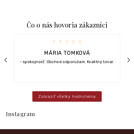
Čo o nás hovoria zákazníci
iezdičiek.
Hodnotenie obchodu je 5 z 5 hviezdičiek.
MÁRIA TOMKOVÁ
Previous
Nex
- spokojnosť. Obchod odporúčam. Kvalitný tovar.
Zobraziť všetky hodnotenia
Z
á
Instagram
p
ä
t