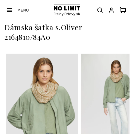
Prejsť
na
obsah
Dámska šatka s.Oliver
2164810/84A0