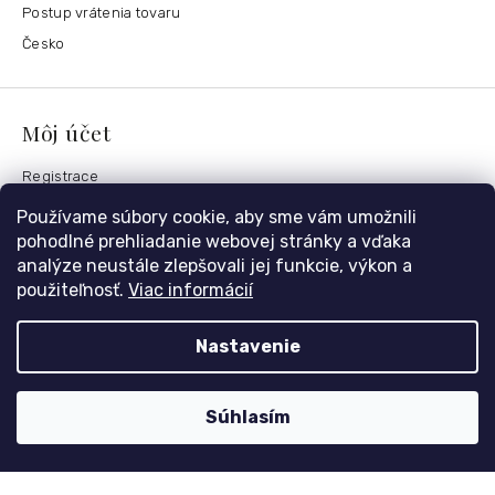
Postup vrátenia tovaru
Česko
Môj účet
Registrace
Přihlášení
Používame súbory cookie, aby sme vám umožnili
Historie objednávek
pohodlné prehliadanie webovej stránky a vďaka
analýze neustále zlepšovali jej funkcie, výkon a
použiteľnosť.
Viac informácií
Kontaktujte nás
Nastavenie
nolimit
@
dzinyodevy.cz
+420 731 990 591
Súhlasím
Facebook