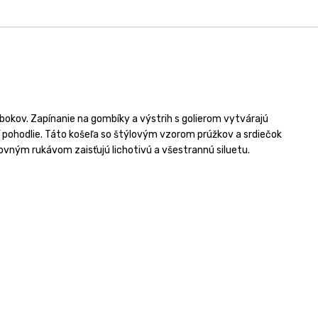
 bokov. Zapínanie na gombíky a výstrih s golierom vytvárajú
 pohodlie. Táto košeľa so štýlovým vzorom prúžkov a srdiečok
 rovným rukávom zaisťujú lichotivú a všestrannú siluetu.