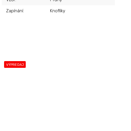
Zapínání
:
Knoflíky
VÝPREDAJ