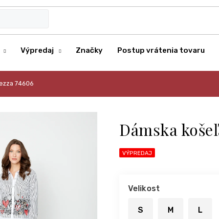
Výpredaj
Značky
Postup vrátenia tovaru
cezza 74606
Dámska košeľ
VÝPREDAJ
Velikost
S
M
L