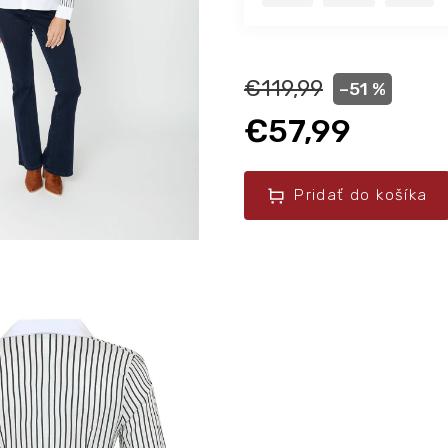
€119,99
–51 %
€57,99
Pridať do košíka