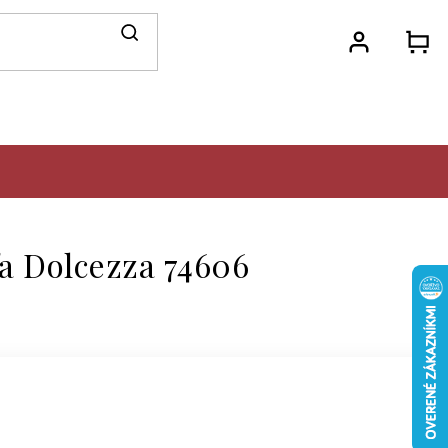
N
KO
a Dolcezza 74606