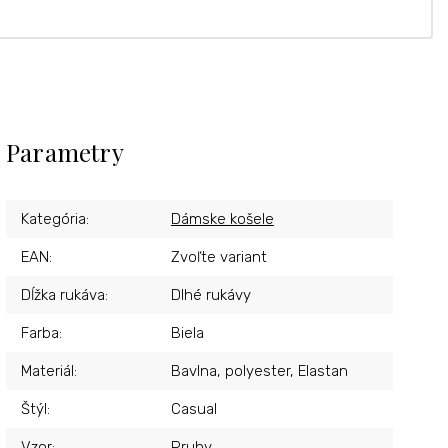
Parametry
Kategória
:
Dámske košele
EAN
:
Zvoľte variant
Dĺžka rukáva
:
Dlhé rukávy
Farba
:
Biela
Materiál
:
Bavlna, polyester, Elastan
Štýl
:
Casual
Vzor
:
Pruhy