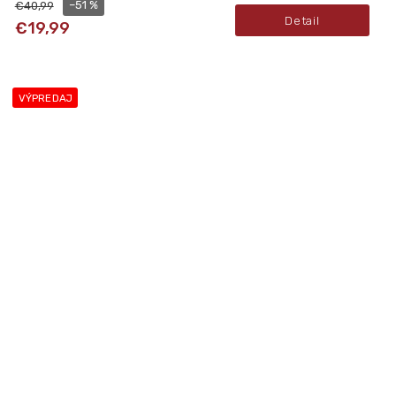
–51 %
€40,99
Detail
€19,99
VÝPREDAJ