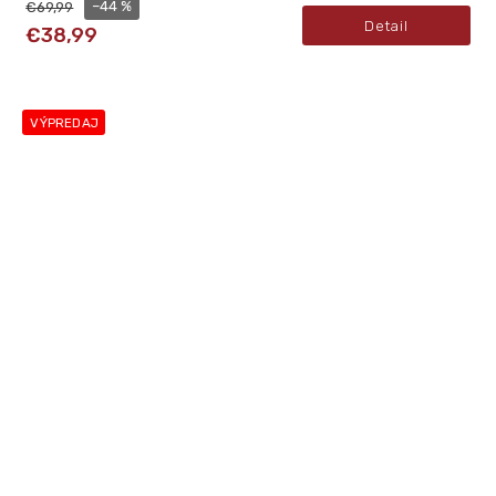
–44 %
€69,99
Detail
€38,99
VÝPREDAJ