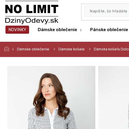
Prejsť
na
obsah
NOVINKY
Dámske oblečenie
Pánske oblečenie
Dámske oblečenie
Dámske košele
Dámska košeľa Dol