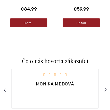
€84,99
€59,99
Detail
Detail
Čo o nás hovoria zákazníci
iezdičiek.
Hodnotenie obchodu je 5 z 5 hviezdičiek.
MONIKA MEDOVÁ
Previous
Nex
ar.