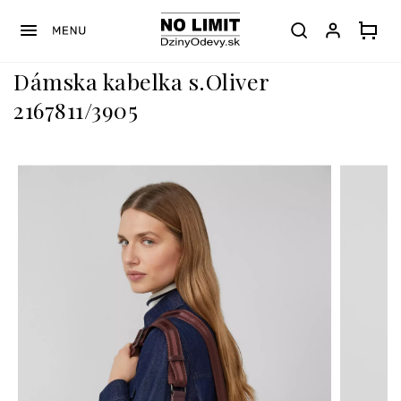
Prejsť
na
obsah
Dámska kabelka s.Oliver
2167811/3905