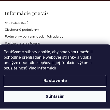
Informácie pre vás
Ako nakupovať
Obchodné podmienky
Podmienky ochrany osobných údajov
Postup vrátenia tovaru
Česko
Používame súbory cookie, aby sme vám umožnili
pohodlné prehliadanie webovej stránky a vďaka
analýze neustále zlepšovali jej funkcie, výkon a
použiteľnosť.
Viac informácií
Môj účet
Registrace
Nastavenie
Přihlášení
Historie objednávek
Súhlasím