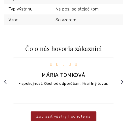
Typ výstrihu
:
Na zips, so stojačikom
Vzor
:
So vzorom
Čo o nás hovoria zákazníci
iezdičiek.
Hodnotenie obchodu je 5 z 5 hviezdičiek.
MÁRIA TOMKOVÁ
Previous
Nex
- spokojnosť. Obchod odporúčam. Kvalitný tovar.
Zobraziť všetky hodnotenia
Z