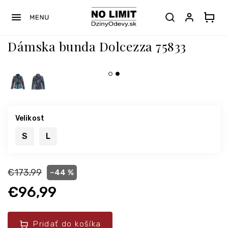
Prejsť
na
obsah
Dámska bunda Dolcezza 75833
Velikost
S
L
€173,99
–44 %
€96,99
Pridať do košíka