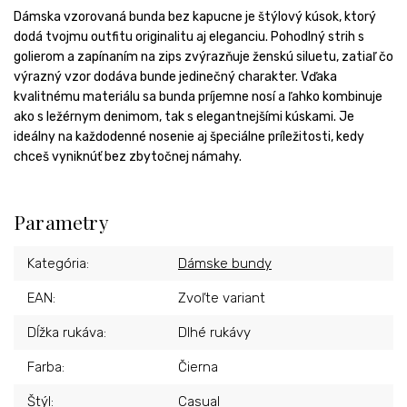
Dámska vzorovaná bunda bez kapucne je štýlový kúsok, ktorý
dodá tvojmu outfitu originalitu aj eleganciu. Pohodlný strih s
golierom a zapínaním na zips zvýrazňuje ženskú siluetu, zatiaľ čo
výrazný vzor dodáva bunde jedinečný charakter. Vďaka
kvalitnému materiálu sa bunda príjemne nosí a ľahko kombinuje
ako s ležérnym denimom, tak s elegantnejšími kúskami. Je
ideálny na každodenné nosenie aj špeciálne príležitosti, kedy
chceš vyniknúť bez zbytočnej námahy.
Parametry
Kategória
:
Dámske bundy
EAN
:
Zvoľte variant
Dĺžka rukáva
:
Dlhé rukávy
Farba
:
Čierna
Štýl
:
Casual