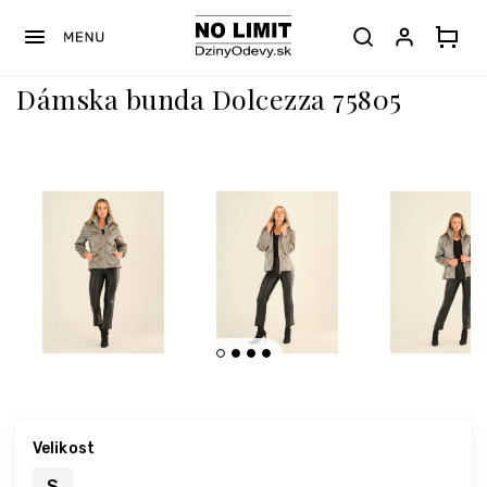
Prejsť
na
obsah
Dámska bunda Dolcezza 75805
Velikost
S