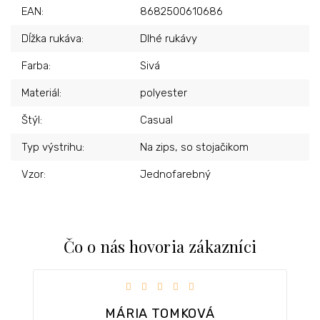
EAN
:
8682500610686
Dĺžka rukáva
:
Dlhé rukávy
Farba
:
Sivá
Materiál
:
polyester
Štýl
:
Casual
Typ výstrihu
:
Na zips, so stojačikom
Vzor
:
Jednofarebný
Čo o nás hovoria zákazníci
iezdičiek.
Hodnotenie obchodu je 5 z 5 hviezdičiek.
MÁRIA TOMKOVÁ