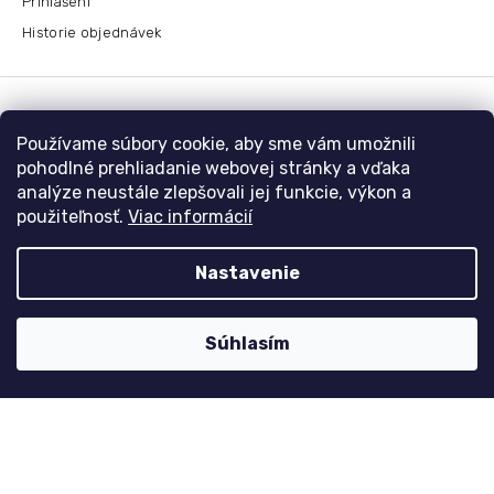
Přihlášení
Historie objednávek
Kontaktujte nás
Používame súbory cookie, aby sme vám umožnili
nolimit
@
dzinyodevy.cz
pohodlné prehliadanie webovej stránky a vďaka
analýze neustále zlepšovali jej funkcie, výkon a
+420 731 990 591
použiteľnosť.
Viac informácií
Facebook
Nastavenie
Platební metody
Súhlasím
Copyright 2026
dzinyodevy.sk
. Všetky práva vyhradené.