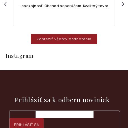
Previous
Nex
- spokojnosť. Obchod odporúčam. Kvalitný tovar.
Zobraziť všetky hodnotenia
Z
á
Instagram
p
ä
t
i
e
Vložte svoj e-mail a my Vám budeme zasielať informácie o
nových produktoch na našom e-shope.
Prihlásiť sa k odberu noviniek
PRIHLÁSIŤ SA