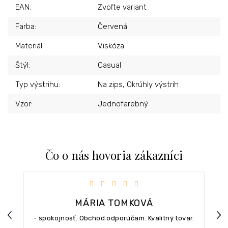
EAN
:
Zvoľte variant
Farba
:
Červená
Materiál
:
Viskóza
Štýl
:
Casual
Typ výstrihu
:
Na zips, Okrúhly výstrih
Vzor
:
Jednofarebný
Čo o nás hovoria zákazníci
iezdičiek.
Hodnotenie obchodu je 5 z 5 hviezdičiek.
MÁRIA TOMKOVÁ
Previous
Nex
- spokojnosť. Obchod odporúčam. Kvalitný tovar.