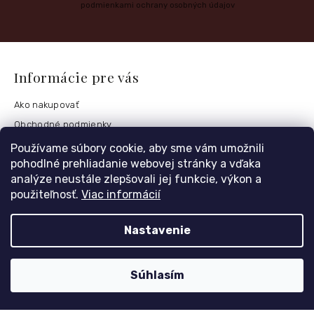
podmienkami ochrany osobných údajov
Informácie pre vás
Ako nakupovať
Obchodné podmienky
Podmienky ochrany osobných údajov
Používame súbory cookie, aby sme vám umožnili
pohodlné prehliadanie webovej stránky a vďaka
Postup vrátenia tovaru
analýze neustále zlepšovali jej funkcie, výkon a
Česko
použiteľnosť.
Viac informácií
Nastavenie
Môj účet
Registrace
Súhlasím
Přihlášení
Historie objednávek