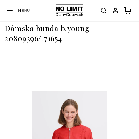
Prejsť
na
obsah
Dámska bunda b.young
20809396/171654