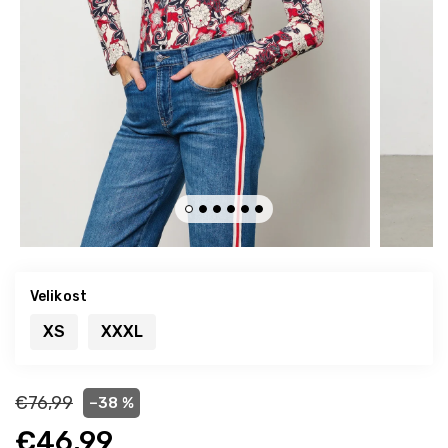
Velikost
XS
XXXL
€76,99
–38 %
€46,99