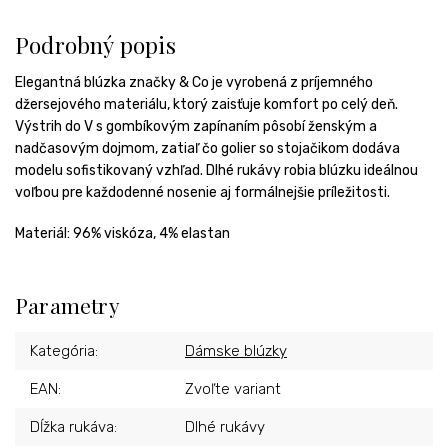
Podrobný popis
Elegantná blúzka značky & Co je vyrobená z príjemného
džersejového materiálu, ktorý zaisťuje komfort po celý deň.
Výstrih do V s gombíkovým zapínaním pôsobí ženským a
nadčasovým dojmom, zatiaľ čo golier so stojačikom dodáva
modelu sofistikovaný vzhľad. Dlhé rukávy robia blúzku ideálnou
voľbou pre každodenné nosenie aj formálnejšie príležitosti.
Materiál:
96% viskóza, 4% elastan
Parametry
Kategória
:
Dámske blúzky
EAN
:
Zvoľte variant
Dĺžka rukáva
:
Dlhé rukávy