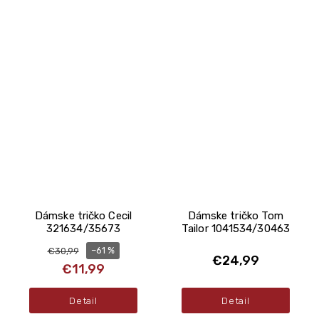
Dámske tričko Cecil
Dámske tričko Tom
321634/35673
Tailor 1041534/30463
–61 %
€30,99
€24,99
€11,99
Detail
Detail