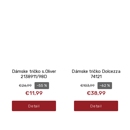
Dámske tričko s.Oliver
Dámske tričko Dolcezza
2138911/98D
74121
–55 %
–62 %
€26,99
€103,99
€11,99
€38,99
Detail
Detail