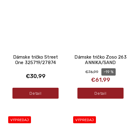
Dámske tričko Street
Dámske tričko Zoso 263
One 325719/27874
ANNIKA/SAND
–19 %
€76,99
€30,99
€61,99
Detail
Detail
VÝPREDAJ
VÝPREDAJ