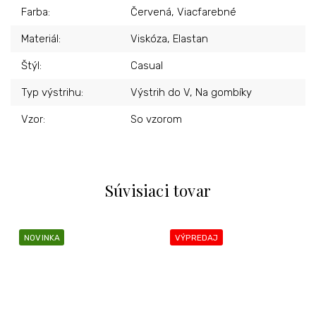
Farba
:
Červená, Viacfarebné
Materiál
:
Viskóza, Elastan
Štýl
:
Casual
Typ výstrihu
:
Výstrih do V, Na gombíky
Vzor
:
So vzorom
Súvisiaci tovar
NOVINKA
VÝPREDAJ