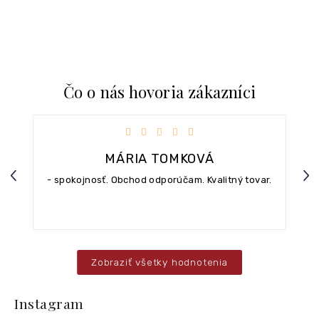
Čo o nás hovoria zákazníci
iezdičiek.
Hodnotenie obchodu je 5 z 5 hviezdičiek.
MÁRIA TOMKOVÁ
Previous
Nex
- spokojnosť. Obchod odporúčam. Kvalitný tovar.
Zobraziť všetky hodnotenia
Z
á
Instagram
p