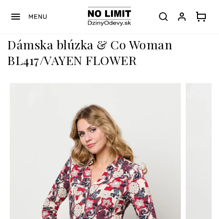
Prejsť
na
obsah
Dámska blúzka & Co Woman
BL417/VAYEN FLOWER