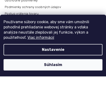
Obchodné podmienky
Podmienky ochrany osobných údajov
Postup vrátenia tovaru
Česko
Používame súbory cookie, aby sme vám umožnili
pohodlné prehliadanie webovej stránky a vďaka
analýze neustále zlepšovali jej funkcie, výkon a
použiteľnosť.
Viac informácií
Môj účet
Registrace
Nastavenie
Přihlášení
Historie objednávek
Súhlasím
Kontaktujte nás
nolimit
@
dzinyodevy.cz
+420 731 990 591
Facebook